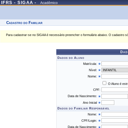
IFRS - SIGAA -
Acadêmico
Cadastro do Familiar
Para cadastrar-se no SIGAA é necessário preencher o formulário abaixo. O cadastro só
Dad
Dados do Aluno
Matrícula:
Nível:
Nome:
O Aluno é est
CPF:
Data de Nascimento:
Ano Inicial
Dados do Familiar Responsável
Nome:
CPF/Login:
Data de Nascimento: