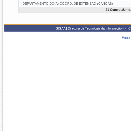
›
DEPARTAMENTO DO(A) COORD. DE EXTENSAO (CANOAS)
21 Centros/Unid
SIGAA | Diretoria de Tecnologia da Informação - - |
Modo 