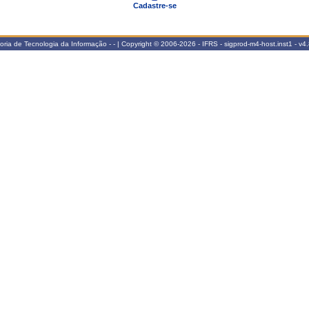
Cadastre-se
oria de Tecnologia da Informação - - | Copyright © 2006-2026 - IFRS - sigprod-m4-host.inst1 -
v4