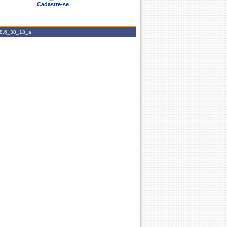
Cadastre-se
.8.6_38_18_a