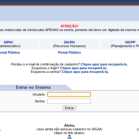
ATENÇÃO!
tras maiúsculas de minúsculas APENAS na senha, portanto ela deve ser digitada da mesma 
SIPAC
SIGRH
SIGPP
dministrativo)
(Recursos Humanos)
(Planejamento e Pr
ortal Público
Portal Público
Perdeu o e-mail de confirmação de cadastro?
Clique aqui para recuperá-lo.
Esqueceu o login?
Clique aqui para recuperá-lo.
Esqueceu a senha?
Clique aqui para recuperá-la.
Entrar no Sistema
Usuário:
Senha:
Aluno,
,
caso ainda não possua cadastro no SIGAA,
c
clique no link abaixo.